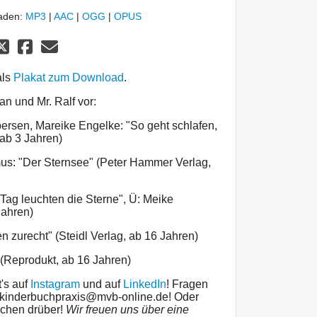
laden:
MP3
|
AAC
|
OGG
|
OPUS
als
Plakat zum Download
.
an und Mr. Ralf vor:
rsen, Mareike Engelke: "So geht schlafen,
 ab 3 Jahren)
us: "Der Sternsee" (Peter Hammer Verlag,
Tag leuchten die Sterne", Ü: Meike
Jahren)
 zurecht" (Steidl Verlag, ab 16 Jahren)
 (Reprodukt, ab 16 Jahren)
t's auf
Instagram
und auf
LinkedIn
! Fragen
n kinderbuchpraxis@mvb-online.de! Oder
echen drüber!
Wir freuen uns über eine