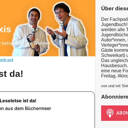
Über dies
Der Fachpodc
Jugendbuch! 
xis
werden alle 
Jugendbüche
Autor*innen, 
r behandeln alle Themen.
Verleger*inn
Gäste kommen 
Schweikart) u
odcast
Das ungleich
Hausbesuch. 
eine neue Fo
st da!
Freitag. #ki
von und mit Ste
Abonnier