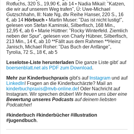
Rotfuchs, 320 S., 19,90 €, ab 14 • Nadia Mikail: "Katzen,
die wir auf unserem Weg trafen", Ü: Uwe-Michael
Gutzschhahn, Ill: Nate Ng, dtv Reihe Hanser, 220 S., 16
€, ab 14
Hörbuch
• Martin Muser: "Das ist nicht lustig!",
gelesen von Stefan Kaminski, Silberfisch, 168 Min.,
12,95 €, ab 6 • Marie Hüttner: "Rocky Winterfeld. Ziemlich
neben der Spur", gelesen von Charly Hübner, Silberfisch,
213 Min., 14 €, ab 10 **Fällt aus dem Rahmen **Heinz
Janisch, Michael Roher: "Das Buch der Anfänge",
Tyrolia, 72 S., 18 €, ab 5
Leselotse-Liste herunterladen
Die ganze Liste gibt' auf
boersenblatt.net als PDF zum Download
.
Mehr zur Kinderbuchpraxis
gibt's auf
Instagram
und auf
LinkedIn
! Fragen an die Kinderbuchärzte? Mail an
kinderbuchpraxis@mvb-online.de
! Oder Nachricht auf
Instagram. Wir sprechen drüber!
Wir freuen uns über eine
Bewertung unseres Podcasts
auf deinem liebsten
Podcatcher!
#kinderbuch #kinderbücher #illustration
#jugendbuch
.