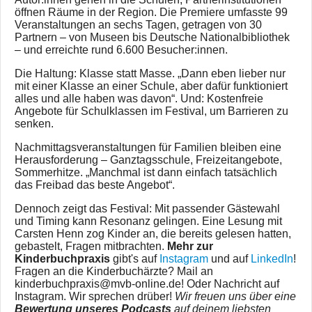
öffnen Räume in der Region. Die Premiere umfasste 99
Veranstaltungen an sechs Tagen, getragen von 30
Partnern – von Museen bis Deutsche Nationalbibliothek
– und erreichte rund 6.600 Besucher:innen.
Die Haltung: Klasse statt Masse. „Dann eben lieber nur
mit einer Klasse an einer Schule, aber dafür funktioniert
alles und alle haben was davon“. Und: Kostenfreie
Angebote für Schulklassen im Festival, um Barrieren zu
senken.
Nachmittagsveranstaltungen für Familien bleiben eine
Herausforderung – Ganztagsschule, Freizeitangebote,
Sommerhitze. „Manchmal ist dann einfach tatsächlich
das Freibad das beste Angebot“.
Dennoch zeigt das Festival: Mit passender Gästewahl
und Timing kann Resonanz gelingen. Eine Lesung mit
Carsten Henn zog Kinder an, die bereits gelesen hatten,
gebastelt, Fragen mitbrachten.
Mehr zur
Kinderbuchpraxis
gibt's auf
Instagram
und auf
LinkedIn
!
Fragen an die Kinderbuchärzte? Mail an
kinderbuchpraxis@mvb-online.de! Oder Nachricht auf
Instagram. Wir sprechen drüber!
Wir freuen uns über eine
Bewertung unseres Podcasts
auf deinem liebsten